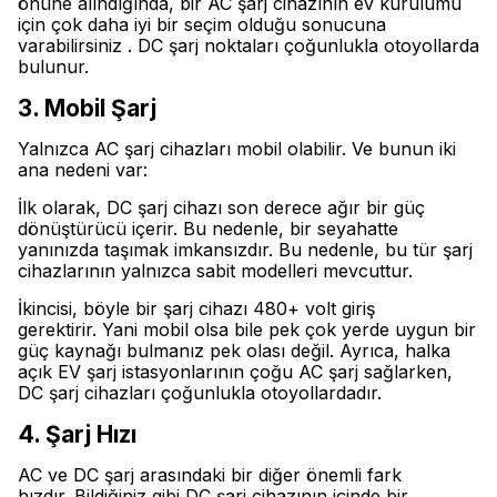
önüne alındığında, bir AC şarj cihazının ev kurulumu
için çok daha iyi bir seçim olduğu sonucuna
varabilirsiniz . DC şarj noktaları çoğunlukla otoyollarda
bulunur.
3. Mobil Şarj
Yalnızca AC şarj cihazları mobil olabilir. Ve bunun iki
ana nedeni var:
İlk olarak, DC şarj cihazı son derece ağır bir güç
dönüştürücü içerir. Bu nedenle, bir seyahatte
yanınızda taşımak imkansızdır. Bu nedenle, bu tür şarj
cihazlarının yalnızca sabit modelleri mevcuttur.
İkincisi, böyle bir şarj cihazı 480+ volt giriş
gerektirir. Yani mobil olsa bile pek çok yerde uygun bir
güç kaynağı bulmanız pek olası değil. Ayrıca, halka
açık EV şarj istasyonlarının çoğu AC şarj sağlarken,
DC şarj cihazları çoğunlukla otoyollardadır.
4. Şarj Hızı
AC ve DC şarj arasındaki bir diğer önemli fark
hızdır. Bildiğiniz gibi DC şarj cihazının içinde bir