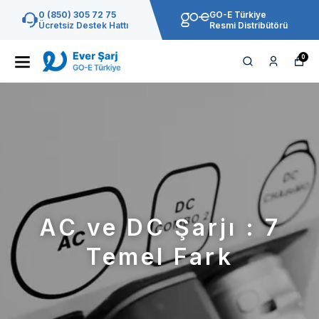
0 (850) 305 72 75
GO-E Türkiye
Ücretsiz Destek Hattı
Resmi Distribütörü
0
AC ve DC Şarjı : 7
Temel Fark