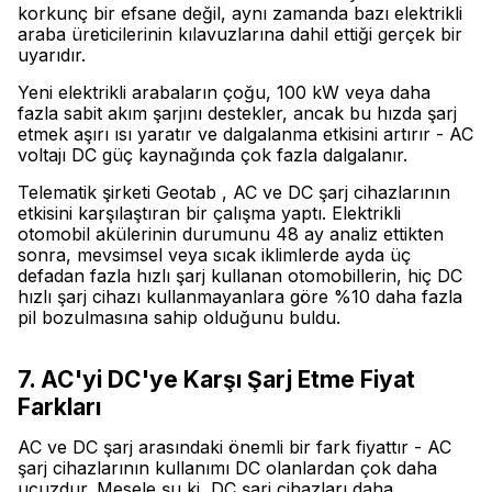
korkunç bir efsane değil, aynı zamanda bazı elektrikli
araba üreticilerinin kılavuzlarına dahil ettiği gerçek bir
uyarıdır.
Yeni elektrikli arabaların çoğu, 100 kW veya daha
fazla sabit akım şarjını destekler, ancak bu hızda şarj
etmek aşırı ısı yaratır ve dalgalanma etkisini artırır - AC
voltajı DC güç kaynağında çok fazla dalgalanır.
Telematik şirketi Geotab , AC ve DC şarj cihazlarının
etkisini karşılaştıran bir çalışma yaptı. Elektrikli
otomobil akülerinin durumunu 48 ay analiz ettikten
sonra, mevsimsel veya sıcak iklimlerde ayda üç
defadan fazla hızlı şarj kullanan otomobillerin, hiç DC
hızlı şarj cihazı kullanmayanlara göre %10 daha fazla
pil bozulmasına sahip olduğunu buldu.
7. AC'yi DC'ye Karşı Şarj Etme Fiyat
Farkları
AC ve DC şarj arasındaki önemli bir fark fiyattır - AC
şarj cihazlarının kullanımı DC olanlardan çok daha
ucuzdur. Mesele şu ki, DC şarj cihazları daha