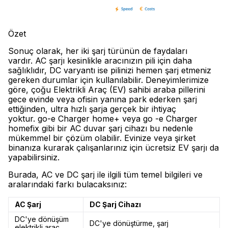
Özet
Sonuç olarak, her iki şarj türünün de faydaları
vardır. AC şarjı kesinlikle aracınızın pili için daha
sağlıklıdır, DC varyantı ise pilinizi hemen şarj etmeniz
gereken durumlar için kullanılabilir. Deneyimlerimize
göre, çoğu Elektrikli Araç (EV) sahibi araba pillerini
gece evinde veya ofisin yanına park ederken şarj
ettiğinden, ultra hızlı şarja gerçek bir ihtiyaç
yoktur. go-e Charger home+ veya go -e Charger
homefix gibi bir AC duvar şarj cihazı bu nedenle
mükemmel bir çözüm olabilir. Evinize veya şirket
binanıza kurarak çalışanlarınız için ücretsiz EV şarjı da
yapabilirsiniz.
Burada, AC ve DC şarj ile ilgili tüm temel bilgileri ve
aralarındaki farkı bulacaksınız:
AC Şarj
DC Şarj Cihazı
DC'ye dönüşüm
DC'ye dönüştürme, şarj
elektrikli araç