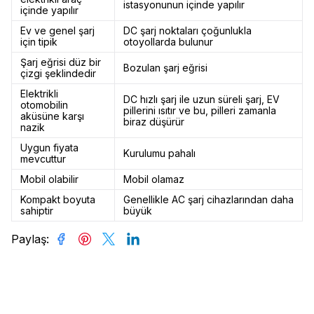
istasyonunun içinde yapılır
içinde yapılır
Ev ve genel şarj
DC şarj noktaları çoğunlukla
için tipik
otoyollarda bulunur
Şarj eğrisi düz bir
Bozulan şarj eğrisi
çizgi şeklindedir
Elektrikli
DC hızlı şarj ile uzun süreli şarj, EV
otomobilin
pillerini ısıtır ve bu, pilleri zamanla
aküsüne karşı
biraz düşürür
nazik
Uygun fiyata
Kurulumu pahalı
mevcuttur
Mobil olabilir
Mobil olamaz
Kompakt boyuta
Genellikle AC şarj cihazlarından daha
sahiptir
büyük
Paylaş
: