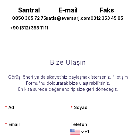
Santral
E-mail
Faks
0850 305 72 75
satis@eversarj.com
0312 353 45 85
+90 (312) 353 11 11
Bize Ulaşın
​Görüş, öneri ya da şikayetiniz paylaşmak isterseniz, "İletişim
Formu"nu doldurarak bize ulaştırabilirsiniz.
En kısa sürede değerlendirip size geri döneceğiz.
*
Ad
*
Soyad
*
Email
Telefon