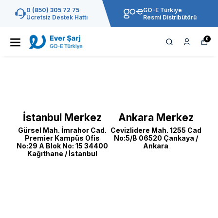
0 (850) 305 72 75
GO-E Türkiye
Ücretsiz Destek Hattı
Resmi Distribütörü
0
İstanbul Merkez
Ankara Merkez
Gürsel Mah. İmrahor Cad.
Cevizlidere Mah. 1255 Cad
Premier Kampüs Ofis
No:5/B 06520 Çankaya /
No:29 A Blok No: 15 34400
Ankara
Kağıthane / İstanbul