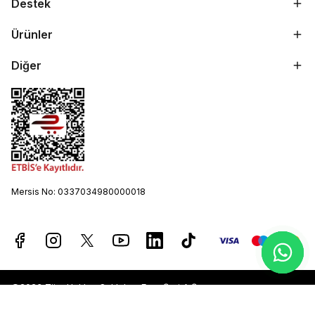
Destek
Ürünler
Diğer
Mersis No: 0337034980000018
©2023 Tüm Hakları Saklıdır - Ever Şarj A.Ş.