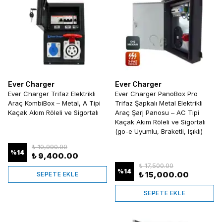
Ever Charger
Ever Charger
Ever Charger Trifaz Elektrikli
Ever Charger PanoBox Pro
Araç KombiBox – Metal, A Tipi
Trifaz Şapkalı Metal Elektrikli
Kaçak Akım Röleli ve Sigortalı
Araç Şarj Panosu – AC Tipi
Kaçak Akım Röleli ve Sigortalı
(go-e Uyumlu, Braketli, Işıklı)
₺ 10,990.00
%
14
₺ 9,400.00
₺ 17,500.00
%
14
₺ 15,000.00
SEPETE EKLE
SEPETE EKLE