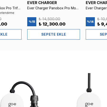
EVER CHARGER
EVER CHA
Ever Charger PanoBox Pro Trifaz Metal Elektrikli Araç Şarj Panosu – AC Tipi Kaçak Akım Röleli ve Sigortalı (go-e Uyumlu, Braketli)
Ever Charger Panobox Pro Monofaz Metal Elektrikli Araç Şarj Panosu – AC Tipi Kaçak Akım Röleli ve Sigortalı (go-e Uyumlu, Braketli)
erlendirme
0
₺ 14,500.00
₺ 10
%
15
%
14
.00
₺ 12,300.00
₺ 9
EKLE
SEPETE EKLE
SEP