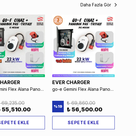
Daha Fazla Gör
CHARGER
EVER CHARGER
EVER
go-e Gemini Flex Alana PanoBox Pro Trifaze (İç Mekan) %10 İndirimli
go-e Gemini Flex Alana PanoBox Pro Trifaze (Dış Mekan) %10 İndirimli
 69,235.00
₺ 69,860.00
%
19
%
19
₺ 55,510.00
₺ 56,500.00
SEPETE EKLE
SEPETE EKLE