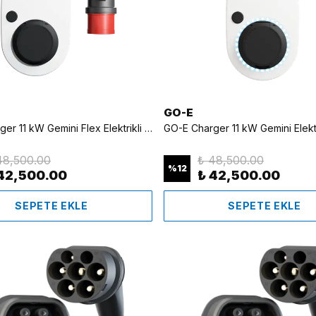
GO-E
GO-E Charger 11 kW Gemini Flex Elektrikli Araç Hızlı Şarj Cihazı (Mobil I Sabit)
48,500.00
₺ 48,500.00
%
12
42,500.00
₺ 42,500.00
SEPETE EKLE
SEPETE EKLE