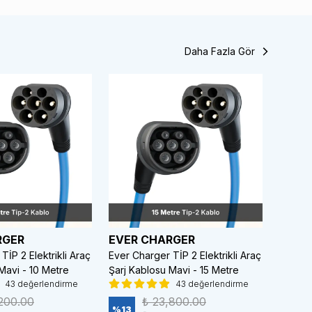
Daha Fazla Gör
RGER
EVER CHARGER
EVER
TİP 2 Elektrikli Araç
Ever Charger TİP 2 Elektrikli Araç
Ever Ch
Mavi - 10 Metre
Şarj Kablosu Mavi - 15 Metre
Kablos
43 değerlendirme
43 değerlendirme
Siyah
200.00
₺ 23,800.00
%
13