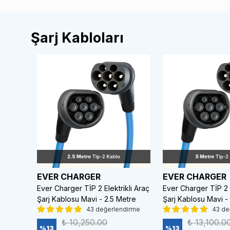
Şarj Kabloları
EVER CHARGER
EVER CHARGER
kli
Ever Charger TİP 2 Elektrikli Araç
Ever Charger TİP 2 E
re Siyah
Şarj Kablosu Mavi - 2.5 Metre
Şarj Kablosu Mavi -
43 değerlendirme
43 de
irme
₺ 10,250.00
₺ 13,100.0
%
13
%
13