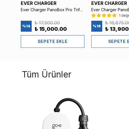
EVER CHARGER
EVER CHARGER
Ever Charger Monofaz Elektrikli Araç PanoBox – Plastik, AC Tipi Kaçak Akım Röleli ve Sigortalı
Ever Charger PanoBox Pro Trifaz Şapkalı Metal Elektrikli Araç Şarj Panosu – AC Tipi Kaçak Akım Röleli ve Sigortalı (go-e Uyumlu, Braketli, Işıklı)
1 değ
₺ 17,500.00
₺ 16,875.0
%
14
%
18
₺ 15,000.00
₺ 13,900
SEPETE EKLE
SEPETE 
Tüm Ürünler