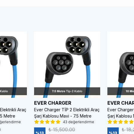
EVER CHARGER
EVER CHA
lektrikli Araç
Ever Charger TİP 2 Elektrikli Araç
Ever Charger 
 5 Metre
Şarj Kablosu Mavi - 7.5 Metre
Şarj Kablosu 
ğerlendirme
43 değerlendirme
0
₺ 15,500.00
₺ 18,
%
13
%
13