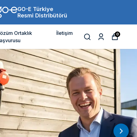
GO-E Türkiye
Resmi Distribütörü
özüm Ortaklık
İletişim
0
aşvurusu