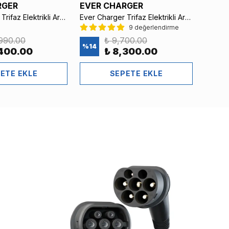
RGER
EVER CHARGER
EVER
Ever Charger Trifaz Elektrikli Araç KombiBox – Metal, A Tipi Kaçak Akım Röleli ve Sigortalı
Ever Charger Trifaz Elektrikli Araç KombiBox – Metal, AC Tipi Kaçak Akım Röleli ve Sigortalı
9 değerlendirme
,990.00
₺ 9,700.00
%
14
%
15
,400.00
₺ 8,300.00
ETE EKLE
SEPETE EKLE