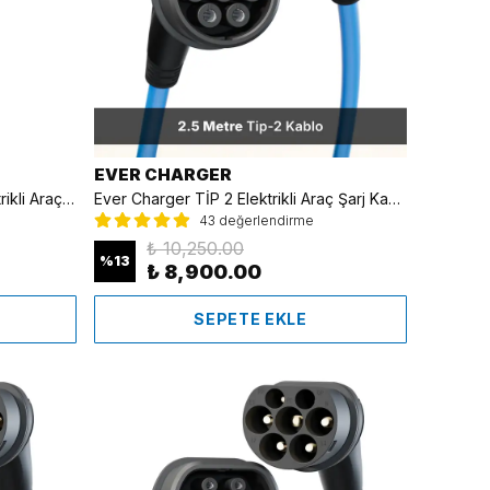
EVER CHARGER
GO-E Charger 11 kW Gemini Elektrikli Araç Hızlı Şarj Cihazı (Sabit)
Ever Charger TİP 2 Elektrikli Araç Şarj Kablosu Mavi - 2.5 Metre
43 değerlendirme
₺ 10,250.00
%
13
₺ 8,900.00
SEPETE EKLE