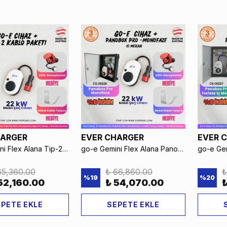
HARGER
EVER CHARGER
EVER 
go-e Gemini Flex Alana Tip-2 Kablo %10 İndirimli + Taşıma Çantası %50 İndirimli
go-e Gemini Flex Alana PanoBox Pro Monofaze %10 İndirimli
65,360.00
₺ 66,860.00
₺
%
19
%
20
52,160.00
₺ 54,070.00
PETE EKLE
SEPETE EKLE