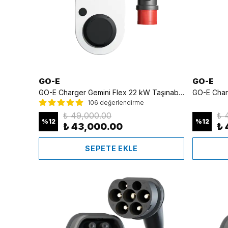
GO-E
GO-E
GO-E Charger Gemini Flex 22 kW Taşınabilir Elektrikli Araç Şarj Cihazı | Monofaze & Trifaze
106 değerlendirme
₺ 49,000.00
₺ 
%
12
%
12
₺ 43,000.00
₺ 
SEPETE EKLE