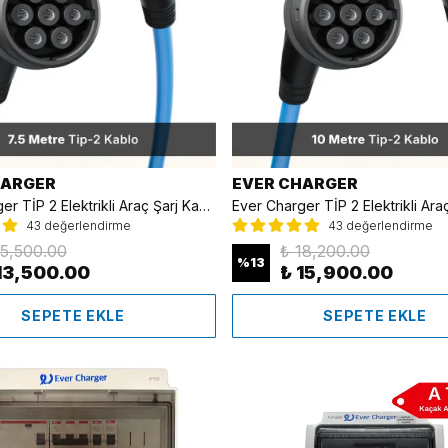
HARGER
EVER CHARGER
Ever Charger TİP 2 Elektrikli Araç Şarj Kablosu Mavi - 7.5 Metre
43 değerlendirme
43 değerlendirme
15,500.00
₺ 18,200.00
%
13
13,500.00
₺ 15,900.00
SEPETE EKLE
SEPETE EKLE