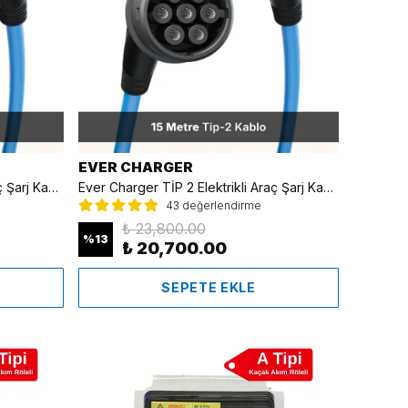
EVER CHARGER
Ever Charger TİP 2 Elektrikli Araç Şarj Kablosu Mavi - 10 Metre
Ever Charger TİP 2 Elektrikli Araç Şarj Kablosu Mavi - 15 Metre
43 değerlendirme
₺ 23,800.00
%
13
₺ 20,700.00
SEPETE EKLE