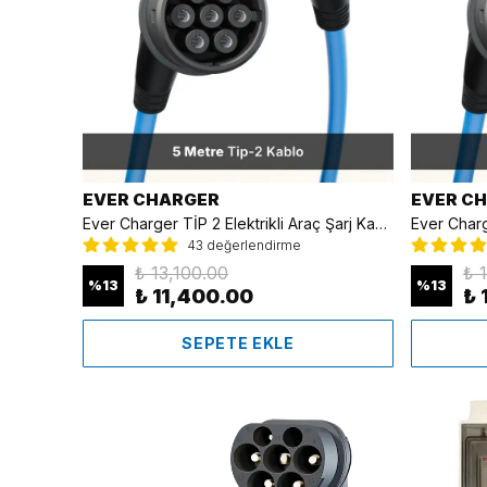
EVER CHARGER
EVER C
Ever Charger TİP 2 Elektrikli Araç Şarj Kablosu Mavi - 5 Metre
43 değerlendirme
₺ 13,100.00
₺ 
%
13
%
13
₺ 11,400.00
₺ 
SEPETE EKLE