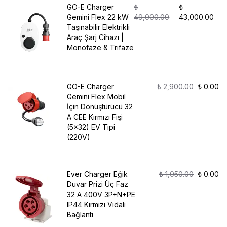
GO-E Charger
₺
₺
Gemini Flex 22 kW
49,000.00
43,000.00
Taşınabilir Elektrikli
Araç Şarj Cihazı |
Monofaze & Trifaze
GO-E Charger
₺ 2,900.00
₺ 0.00
Gemini Flex Mobil
İçin Dönüştürücü 32
A CEE Kırmızı Fişi
(5x32) EV Tipi
(220V)
Ever Charger Eğik
₺ 1,050.00
₺ 0.00
Duvar Prizi Üç Faz
32 A 400V 3P+N+PE
IP44 Kırmızı Vidalı
Bağlantı