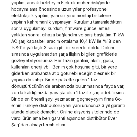
yaptım, ancak belirteyim Elektrik mühendisliğinde
hocayım ama öncesinde uzun yıllar profesyonel
elektrikçilik yaptım, yani siz yine montajı bir bilene
yaptırın kahramanlık yapmayın. Kurulumu tamamladıktan
sonra uygulamayı kurdum, firmware güncellemesi
yatıktan sonra, cihaza bağlandım ve şarjı başlattım. 11 kW
AC şarj kapasiteli aracım ortalama 10,4 kW ile %18'den
%80'e yaklaşık 3 saat gibi bir sürede doldu. Dolum
sırasında uygulamadan şarja ilişkin bilgileri grafiklerle
gözleyebiliyorsunuz. Her fazın gerilimi, akımı, gücü,
kullanılan enerji vb... Benim çok hoşuma gitti, bir yere
giderken arabanıza atıp götürebileceğiniz esnek bir
yapıya da sahip. Bir de pakette gelen 1 faz
dönüştürücünün de arabanızda bulunmasında fayda var,
zorda kaldığınızda yavaşta olsa 1 faz ile şarj edebilirsiniz.
Bir de en önemli şeyi yazmadan geçmeyeyim firma Go-
e'nin Türkiye distribütörü yani yani ürününüz 3 yıl garanti
altında olacak demektir. Online alışveriş sitelerinde de
vardı ürün ama ben garanti açısından distribütör Ever
Şarj'dan almayı tercih ettim.