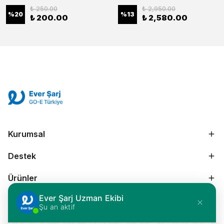
₺ 250.00
₺ 2,950.00
%
20
%
13
₺ 200.00
₺ 2,580.00
Kurumsal
Destek
Ürünler
Ever Şarj Uzman Ekibi
Diğer
Şu an aktif