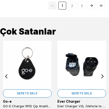
1
2
3
Çok Satanlar
SEPETE EKLE
SEPETE EKLE
Go-e
Ever Charger
GO-E Charger RFID Çip Anahtarlık – GO-E Şarj Cihazı İçin (Tekli)
Ever Charger V2L (Vehicle to Load) Adaptörü -BYD Elektrikli Araçlardan Enerji Alma (Araçtan Cihaza Güç Transferi)