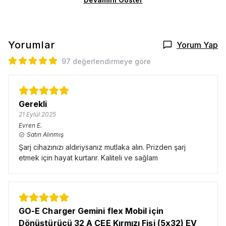
Yorumlar
Yorum Yap
97 değerlendirmeye göre
Gerekli
21 Eylül 2025
Evren
E.
Satın Alınmış
Şarj cihazınızı aldıriysanız mutlaka alın. Prizden şarj
etmek için hayat kurtarır. Kaliteli ve sağlam
GO-E Charger Gemini flex Mobil için
Dönüştürücü 32 A CEE Kırmızı Fişi (5x32) EV