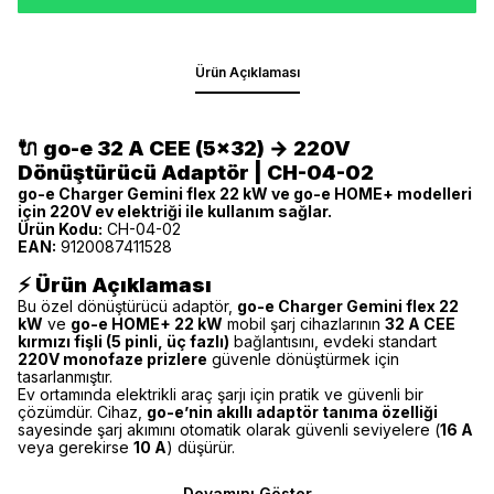
Ürün Açıklaması
🔌 go-e 32 A CEE (5x32) → 220V
Dönüştürücü Adaptör | CH-04-02
go-e Charger Gemini flex 22 kW ve go-e HOME+ modelleri
için 220V ev elektriği ile kullanım sağlar.
Ürün Kodu:
CH-04-02
EAN:
9120087411528
⚡
Ürün Açıklaması
Bu özel dönüştürücü adaptör,
go-e Charger Gemini flex 22
kW
ve
go-e HOME+ 22 kW
mobil şarj cihazlarının
32 A CEE
kırmızı fişli (5 pinli, üç fazlı)
bağlantısını, evdeki standart
220V monofaze prizlere
güvenle dönüştürmek için
tasarlanmıştır.
Ev ortamında elektrikli araç şarjı için pratik ve güvenli bir
çözümdür. Cihaz,
go-e’nin akıllı adaptör tanıma özelliği
sayesinde şarj akımını otomatik olarak güvenli seviyelere (
16 A
veya gerekirse
10 A
) düşürür.
Devamını Göster