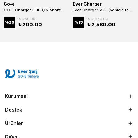
Go-e
Ever Charger
GO-E Charger RFID Çip Anahtarlık – GO-E Şarj Cihazı İçin (Tekli)
Ever Charger V2L (Vehicle to Load) Adaptörü -BYD Elektrikli Araçlardan Enerji Alma (Araçtan Cihaza Güç Transferi)
₺ 250.00
₺ 2,950.00
%
20
%
13
₺ 200.00
₺ 2,580.00
Kurumsal
Destek
Ürünler
Diğer