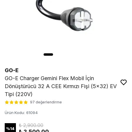
GO-E
GO-E Charger Gemini Flex Mobil İçin
Dönüştürücü 32 A CEE Kırmızı Fişi (5x32) EV
Tipi (220V)
97 değerlendirme
Ürün Kodu
:
61094
₺ 2,900.00
%
14
₺ 2,500.00