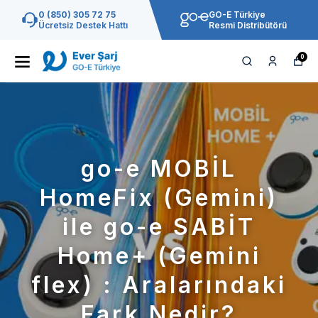
0 (850) 305 72 75
GO-E Türkiye
Ücretsiz Destek Hattı
Resmi Distribütörü
0
go-e MOBİL
HomeFix (Gemini)
ile go-e SABİT
Home+ (Gemini
flex) : Aralarındaki
Fark Nedir?