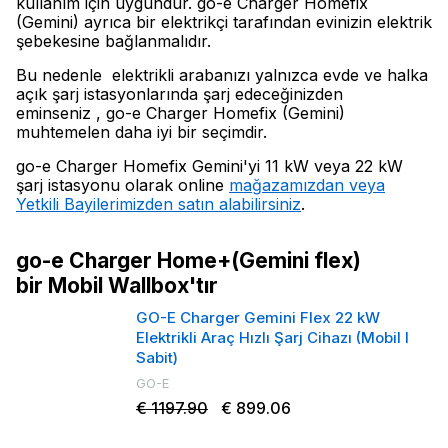
kullanım için uygundur. go-e Charger Homefix
(Gemini) ayrıca bir elektrikçi tarafından evinizin elektrik
şebekesine bağlanmalıdır.
Bu nedenle elektrikli arabanızı yalnızca evde ve halka
açık şarj istasyonlarında şarj edeceğinizden
eminseniz , go-e Charger Homefix (Gemini)
muhtemelen daha iyi bir seçimdir.
go-e Charger Homefix Gemini'yi 11 kW veya 22 kW
şarj istasyonu olarak online
mağazamızdan veya
Yetkili Bayilerimizden satın alabilirsiniz
.
go-e Charger Home+(Gemini flex)
bir Mobil Wallbox'tır
GO-E Charger Gemini Flex 22 kW
Elektrikli Araç Hızlı Şarj Cihazı (Mobil I
Sabit)
GO-E
€ 1197.90
€ 899.06