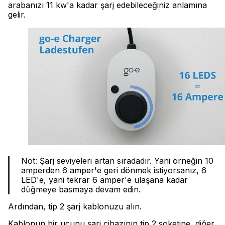
arabanızı 11 kw'a kadar şarj edebileceğiniz anlamına
gelir.
Not: Şarj seviyeleri artan sıradadır. Yani örneğin 10
amperden 6 amper'e geri dönmek istiyorsanız, 6
LED'e, yani tekrar 6 amper'e ulaşana kadar
düğmeye basmaya devam edin.
Ardından, tip 2 şarj kablonuzu alın.
Kablonun bir ucunu şarj cihazının tip 2 soketine, diğer