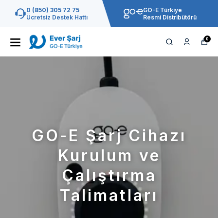
0 (850) 305 72 75
GO-E Türkiye
Ücretsiz Destek Hattı
Resmi Distribütörü
0
GO-E Şarj Cihazı
Kurulum ve
Çalıştırma
Talimatları