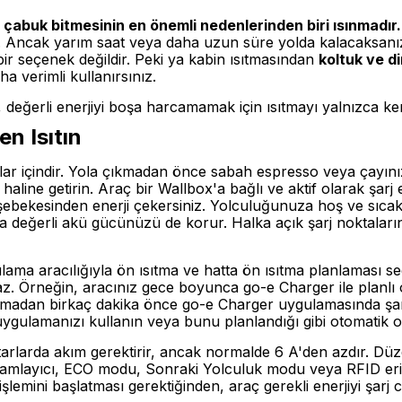
n çabuk bitmesinin en önemli nedenlerinden biri ısınmadır.
. Ancak yarım saat veya daha uzun süre yolda kalacaksanı
 bir seçenek değildir. Peki ya kabin ısıtmasından
koltuk ve di
a verimli kullanırsınız.
, değerli enerjiyi boşa harcamamak için ısıtmayı yalnızca ke
n Isıtın
lar içindir. Yola çıkmadan önce sabah espresso veya çayını
 haline getirin. Araç bir Wallbox'a bağlı ve aktif olarak şarj 
şebekesinden enerji çekersiniz. Yolculuğunuza hoş ve sıca
 değerli akü gücünüzü de korur. Halka açık şarj noktaları
gulama aracılığıyla ön ısıtma ve hatta ön ısıtma planlaması 
az. Örneğin, aracınız gece boyunca go-e Charger ile planlı ol
madan birkaç dakika önce go-e Charger uygulamasında şarj i
 uygulamanızı kullanın veya bunu planlandığı gibi otomatik o
ktarlarda akım gerektirir, ancak normalde 6 A'den azdır. Düze
ogramlayıcı, ECO modu, Sonraki Yolculuk modu veya RFID eriş
 işlemini başlatması gerektiğinden, araç gerekli enerjiyi şar