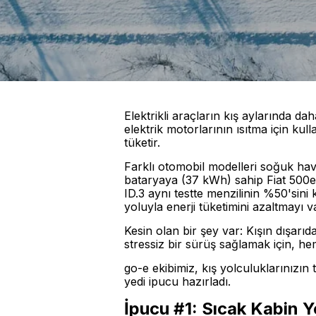
Elektrikli araçların kış aylarında d
elektrik motorlarının ısıtma için kull
tüketir.
Farklı otomobil modelleri soğuk hava
bataryaya (37 kWh) sahip Fiat 500e,
ID.3 aynı testte menzilinin %50'sini
yoluyla enerji tüketimini azaltmayı
Kesin olan bir şey var: Kışın dışarı
stressiz bir sürüş sağlamak için, he
go-e ekibimiz, kış yolculuklarınızı
yedi ipucu hazırladı.
İpucu #1: Sıcak Kabin Y