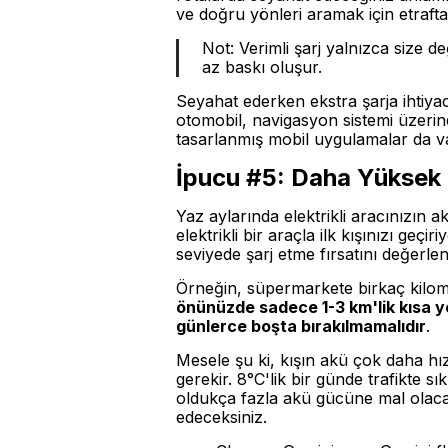
ve doğru yönleri aramak için etraft
Not: Verimli şarj yalnızca size d
az baskı oluşur.
Seyahat ederken ekstra şarja ihtiyac
otomobil, navigasyon sistemi üzerin
tasarlanmış mobil uygulamalar da va
İpucu #5: Daha Yüksek 
Yaz aylarında elektrikli aracınızın 
elektrikli bir araçla ilk kışınızı geç
seviyede şarj etme fırsatını değerle
Örneğin, süpermarkete birkaç kilomet
önünüzde sadece 1-3 km'lik kısa yo
günlerce boşta bırakılmamalıdır
.
Mesele şu ki, kışın akü çok daha hızl
gerekir. 8°C'lik bir günde trafikte 
oldukça fazla akü gücüne mal olacak
edeceksiniz.