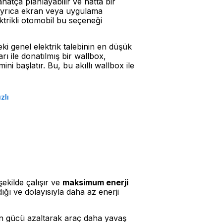
hatça planlayabilir ve hatta bir
raç ayrıca ekran veya uygulama
ktrikli otomobil bu seçeneği
eki genel elektrik talebinin en düşük
rı ile donatılmış bir wallbox,
ini başlatır. Bu, bu akıllı wallbox ile
zlı
ekilde çalışır ve
maksimum enerji
dığı ve dolayısıyla daha az enerji
den gücü azaltarak araç daha yavaş