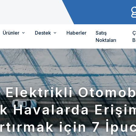
Ürünler
Destek
Haberler
Satış
Ç
Noktaları
B
 Elektrikli Otomob
k Havalarda Erişim
rtırmak için 7 İpu