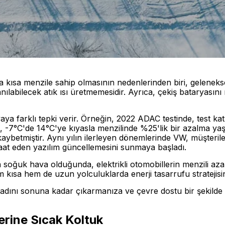
aha kısa menzile sahip olmasının nedenlerinden biri, geleneks
anılabilecek atık ısı üretmemesidir. Ayrıca, çekiş bataryasını 
ya farklı tepki verir. Örneğin, 2022 ADAC testinde, test kat
 -7°C'de 14°C'ye kıyasla menzilinde %25'lik bir azalma yaşad
 kaybetmiştir. Aynı yılın ilerleyen dönemlerinde VW, müşteril
 vaat eden yazılım güncellemesini sunmaya başladı.
da soğuk hava olduğunda, elektrikli otomobillerin menzili az
m kısa hem de uzun yolculuklarda enerji tasarrufu stratejisi
n tadını sonuna kadar çıkarmanıza ve çevre dostu bir şekild
erine Sıcak Koltuk