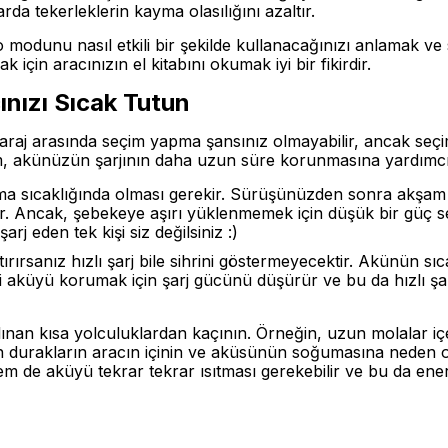
arda tekerleklerin kayma olasılığını azaltır.
modunu nasıl etkili bir şekilde kullanacağınızı anlamak ve 
 için aracınızın el kitabını okumak iyi bir fikirdir.
cınızı Sıcak Tutun
raj arasında seçim yapma şansınız olmayabilir, ancak seçim s
m, akünüzün şarjının daha uzun süre korunmasına yardımcı
lışma sıcaklığında olması gerekir. Sürüşünüzden sonra akş
ir. Ancak, şebekeye aşırı yüklenmemek için düşük bir güç se
rj eden tek kişi siz değilsiniz :)
ırırsanız hızlı şarj bile sihrini göstermeyecektir. Akünün sıc
 aküyü korumak için şarj gücünü düşürür ve bu da hızlı şar
ınan kısa yolculuklardan kaçının. Örneğin, uzun molalar içe
un durakların aracın içinin ve aküsünün soğumasına neden 
 de aküyü tekrar tekrar ısıtması gerekebilir ve bu da enerji