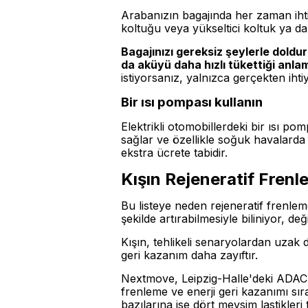
Arabanızın bagajında her zaman ihti
koltuğu veya yükseltici koltuk ya da
Bagajınızı gereksiz şeylerle doldu
da aküyü daha hızlı tükettiği anlam
istiyorsanız, yalnızca gerçekten iht
Bir ısı pompası kullanın
Elektrikli otomobillerdeki bir ısı pom
sağlar ve özellikle soğuk havalarda a
ekstra ücrete tabidir.
Kışın Rejeneratif Fren
Bu listeye neden rejeneratif frenlemey
şekilde artırabilmesiyle biliniyor, 
Kışın, tehlikeli senaryolardan uzak 
geri kazanım daha zayıftır.
Nextmove, Leipzig-Halle'deki ADAC S
frenleme ve enerji geri kazanımı sıras
bazılarına ise dört mevsim lastikleri t