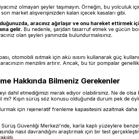
yacınız olmayan şeyler taşımayın. Örneğin, bu yolculuk içi
 son market alışverişinizden kalan içecek kasaları gibi.
rduğunuzda, aracınız ağırlaşır ve onu hareket ettirmek içi
ına gelir.
Bu nedenle, şarjdan tasarruf etmek ve gücün bo
iyacınız olan şeyleri yanınızda bulundurmalısınız.
pası, otomobili ısıtmak için akü ısısını kullanarak güç kullan
racınızın menzilini artırır. Ancak, bu tür pompalar genellikl
leme Hakkında Bilmeniz Gerekenler
i dahil etmediğimizi merak ediyor olabilirsiniz. Ne de olsa bu 
değil mi? Kışın sürüş söz konusu olduğunda durum pek de öyle
durmak için rejeneratif frenleme kapasitesini azaltmak daha i
ürüş Güvenliği Merkezi'nde, karla kaplı yüzeylere benzeye
ında nasıl davrandığını araştırmak için bir test gerçekleştirdi
akıldı.