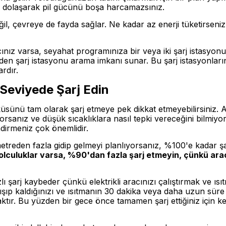
a dolaşarak pil gücünü boşa harcamazsınız.
eğil, çevreye de fayda sağlar. Ne kadar az enerji tüketirseni
ınız varsa, seyahat programınıza bir veya iki şarj istasyonu
den şarj istasyonu arama imkanı sunar. Bu şarj istasyonları
rdır.
Seviyede Şarj Edin
aküsünü tam olarak şarj etmeye pek dikkat etmeyebilirsiniz. A
iriyorsanız ve düşük sıcaklıklara nasıl tepki vereceğini bilmiy
ndirmeniz çok önemlidir.
reden fazla gidip gelmeyi planlıyorsanız, %100'e kadar şarj 
lculuklar varsa, %90'dan fazla şarj etmeyin, çünkü araç 
ı şarj kaybeder çünkü elektrikli aracınızı çalıştırmak ve ısı
sıkışıp kaldığınızı ve ısıtmanın 30 dakika veya daha uzun sür
tır. Bu yüzden bir gece önce tamamen şarj ettiğiniz için ke