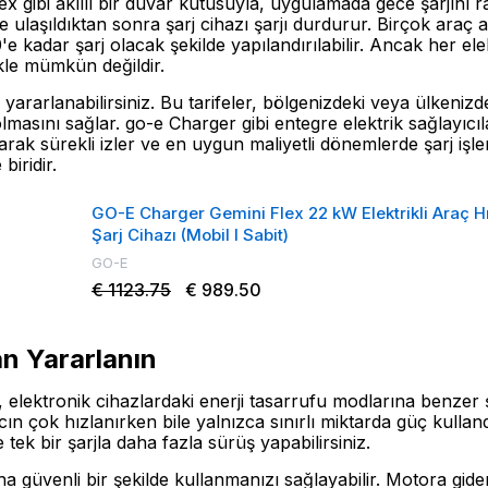
 gibi akıllı bir duvar kutusuyla, uygulamada gece şarjını ra
limite ulaşıldıktan sonra şarj cihazı şarjı durdurur. Birçok a
kadar şarj olacak şekilde yapılandırılabilir. Ancak her ele
le mümkün değildir.
 yararlanabilirsiniz. Bu tarifeler, bölgenizdeki veya ülkenizd
masını sağlar. go-e Charger gibi entegre elektrik sağlayıcıla
arak sürekli izler ve en uygun maliyetli dönemlerde şarj işlem
biridir.
GO-E Charger Gemini Flex 22 kW Elektrikli Araç Hı
Şarj Cihazı (Mobil I Sabit)
GO-E
€ 1123.75
€ 989.50
n Yararlanın
, elektronik cihazlardaki enerji tasarrufu modlarına benzer ş
racın çok hızlanırken bile yalnızca sınırlı miktarda güç kullan
 tek bir şarjla daha fazla sürüş yapabilirsiniz.
ha güvenli bir şekilde kullanmanızı sağlayabilir. Motora gi