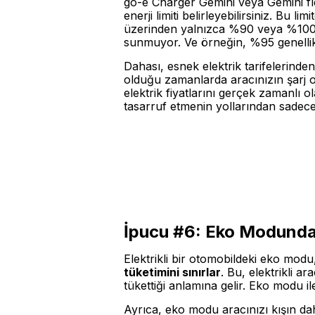
go-e Charger Gemini veya Gemini flex
enerji limiti belirleyebilirsiniz. Bu 
üzerinden yalnızca %90 veya %100'e 
sunmuyor. Ve örneğin, %95 genellik
Dahası, esnek elektrik tarifelerinden
olduğu zamanlarda aracınızın şarj ol
elektrik fiyatlarını gerçek zamanlı ol
tasarruf etmenin yollarından sadece 
İpucu #6: Eko Modunda
Elektrikli bir otomobildeki eko modu
tüketimini sınırlar
. Bu, elektrikli a
tükettiği anlamına gelir. Eko modu ile
Ayrıca, eko modu aracınızı kışın da