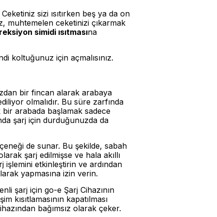
Ceketiniz sizi ısıtırken beş ya da on
z, muhtemelen ceketinizi çıkarmak
reksiyon simidi ısıtması
na
ndi koltuğunuz için açmalısınız.
zdan bir fincan alarak arabaya
ediliyor olmalıdır. Bu süre zarfında
k bir arabada başlamak sadece
nda şarj için durduğunuzda da
seçeneği de sunar. Bu şekilde, sabah
arak şarj edilmişse ve hala akıllı
şlemini etkinleştirin ve ardından
larak yapmasına izin verin.
nli şarj için go-e Şarj Cihazının
im kısıtlamasının kapatılması
j cihazından bağımsız olarak çeker.