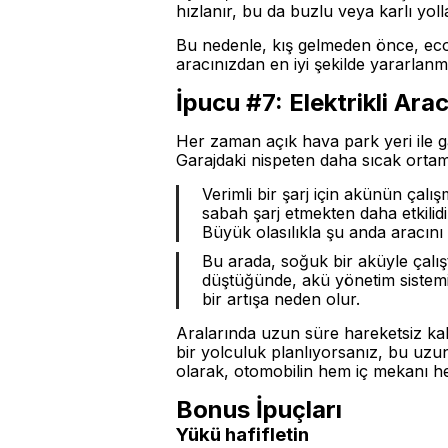
hızlanır, bu da buzlu veya karlı yoll
Bu nedenle, kış gelmeden önce, eco 
aracınızdan en iyi şekilde yararlanmak
İpucu #7: Elektrikli Ara
Her zaman açık hava park yeri ile ga
Garajdaki nispeten daha sıcak orta
Verimli bir şarj için akünün ça
sabah şarj etmekten daha etkilid
Büyük olasılıkla şu anda aracını şa
Bu arada, soğuk bir aküyle çalışt
düştüğünde, akü yönetim sistemi
bir artışa neden olur.
Aralarında uzun süre hareketsiz kal
bir yolculuk planlıyorsanız, bu uz
olarak, otomobilin hem iç mekanı hem
Bonus İpuçları
Yükü hafifletin