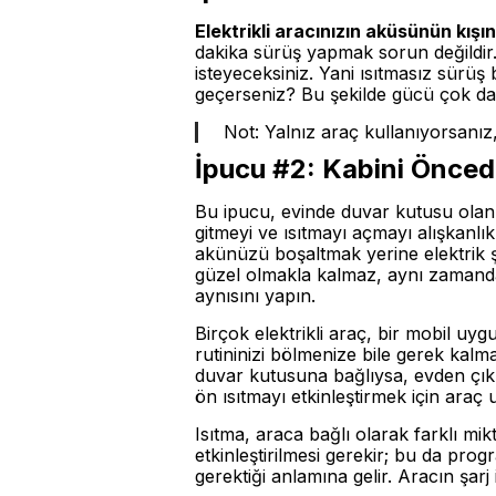
Elektrikli aracınızın aküsünün kışı
dakika sürüş yapmak sorun değildir
isteyeceksiniz. Yani ısıtmasız sürüş
geçerseniz? Bu şekilde gücü çok dah
Not: Yalnız araç kullanıyorsanız
İpucu #2: Kabini Öncede
Bu ipucu, evinde duvar kutusu olan
gitmeyi ve ısıtmayı açmayı alışkanlık
akünüzü boşaltmak yerine elektrik 
güzel olmakla kalmaz, aynı zamanda
aynısını yapın.
Birçok elektrikli araç, bir mobil uy
rutininizi bölmenize bile gerek kalm
duvar kutusuna bağlıysa, evden çık
ön ısıtmayı etkinleştirmek için araç
Isıtma, araca bağlı olarak farklı mi
etkinleştirilmesi gerekir; bu da pr
gerektiği anlamına gelir. Aracın şarj