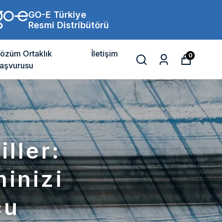
GO-E Türkiye
Resmi Distribütörü
özüm Ortaklık
İletişim
0
aşvurusu
iller:
inizi
cu