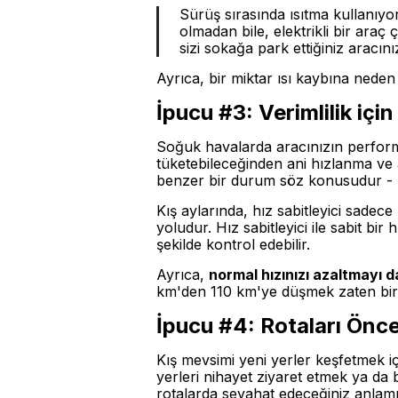
Sürüş sırasında ısıtma kullanıyo
olmadan bile, elektrikli bir araç
sizi sokağa park ettiğiniz aracı
Ayrıca, bir miktar ısı kaybına nede
İpucu #3: Verimlilik için
Soğuk havalarda aracınızın performa
tüketebileceğinden ani hızlanma ve 
benzer bir durum söz konusudur - ne
Kış aylarında, hız sabitleyici sadece
yoludur. Hız sabitleyici ile sabit bir 
şekilde kontrol edebilir.
Ayrıca,
normal hızınızı azaltmayı 
km'den 110 km'ye düşmek zaten bir 
İpucu #4: Rotaları Önc
Kış mevsimi yeni yerler keşfetmek 
yerleri nihayet ziyaret etmek ya da
rotalarda seyahat edeceğiniz anlamı