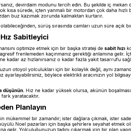
rsanız, devirdaim modunu tercih edin. Bu şekilde iç mekan da
 çok kısa sürede, içten yanmalı bir motordan çok daha hızlı b
nızdan buz kazımak zorunda kalmaktan kurtarır.
n olabileceğinden, sürüş sırasında camları uzun süre açık b
 Hız Sabitleyici
nsını optimize etmek için bir başka strateji de
sabit hızı
ko
agresif frenlemeden kaçınmanız gerektiği anlamına gelir. İ
 kadar az hızlanırsanız o kadar fazla yakıt tasarrufu sağl
 uzun otoyol yolculukları için bir kolaylık değil, aynı zamand
hız ayarlayabilirsiniz, böylece elektrikli aracınızın yol bilgisa
da düşünün
. Hız ne kadar yüksek olursa, akünün boşalması d
fark yaratacaktır.
eden Planlayın
için mükemmel bir zamandır; ister dağlara çıkmak, ister sa
 büyülü Noel pazarları için başka şehirlere seyahat etmek ol
na gelir. Yolculuğunuzun tadını çıkarmak için bir plan yap