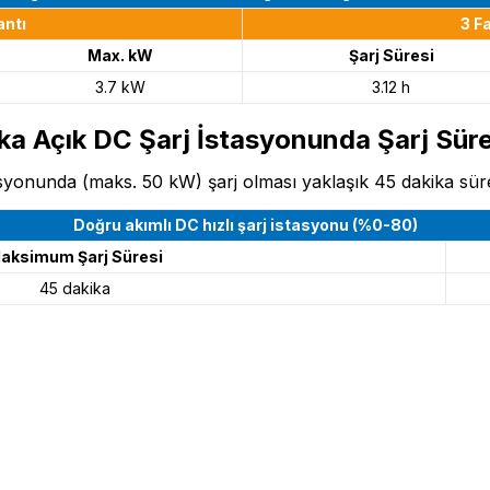
antı
3 F
Max. kW
Şarj Süresi
3.7 kW
3.12 h
ka Açık DC Şarj İstasyonunda Şarj Süre
syonunda (maks. 50 kW) şarj olması yaklaşık 45 dakika sür
Doğru akımlı DC hızlı şarj istasyonu (%0-80)
aksimum Şarj Süresi
45 dakika