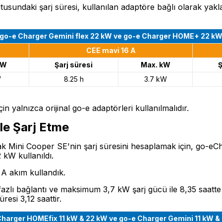
undaki şarj süresi, kullanılan adaptöre bağlı olarak yaklaşı
go-e Charger Gemini flex 22 kW ve go-e Charger HOME+ 22 k
CEE mavi 16 A
kW
Şarj süresi
Max. kW
Ş
W
8.25 h
3.7 kW
çin yalnızca orijinal go-e adaptörleri kullanılmalıdır.
İle Şarj Etme
arak Mini Cooper SE'nin şarj süresini hesaplamak için, go-
 kW kullanıldı.
 A akım kullandık.
zlı bağlantı ve maksimum 3,7 kW şarj gücü ile 8,35 saatte şar
esi 3,12 saattir.
harger HOMEfix 11 kW & 22 kW ve go-e Charger Gemini 11 kW &