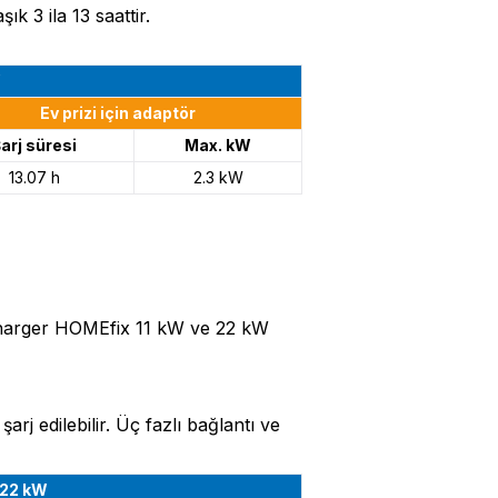
k 3 ila 13 saattir.
W
Ev prizi için adaptör
arj süresi
Max. kW
13.07 h
2.3 kW
eCharger HOMEfix 11 kW ve 22 kW
j edilebilir. Üç fazlı bağlantı ve
 22 kW