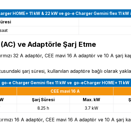
arger HOME+ 11 kW & 22 kW ve
go-e Charger Gemini flex 11 kW
süresi
 saat
 (AC) ve Adaptörle Şarj Etme
ırmızı 32 A adaptör, CEE mavi 16 A adaptör ve 10 A şarj kapa
undaki şarj süresi, kullanılan adaptöre bağlı olarak yaklaşı
go-e Charger Gemini flex 11 kW ve go-eCharger HOME+ 11 kW
CEE mavi 16 A
kW
Şarj Süresi
Max. kW
Ş
W
8.25 h
3.7 kW
ırmızı 16 A adaptör, CEE mavi 16 A adaptör ve 10 A şarj kapa