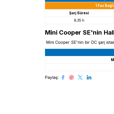
1 Faz Bağl
Şarj Süresi
8.35 h
Mini Cooper SE'nin Hal
Mini Cooper SE'nin bir DC şarj ista
M
Paylaş
: