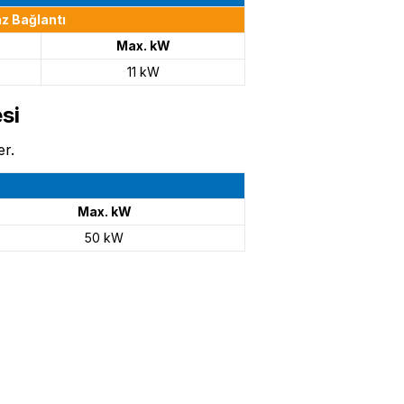
az Bağlantı
Max. kW
11 kW
si
er.
Max. kW
50 kW