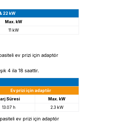
 & 22 kW
Max. kW
11 kW
siteli ev prizi için adaptör
k 4 ila 18 saattir.
Ev prizi için adaptör
arj Süresi
Max. kW
13.07 h
2.3 kW
siteli ev prizi için adaptör