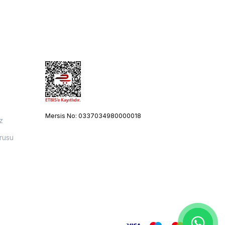
Mersis No: 0337034980000018
z
rusu