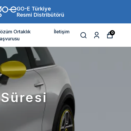
GO-E Türkiye
Resmi Distribütörü
özüm Ortaklık
İletişim
0
aşvurusu
 Süresi