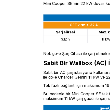
Mini Cooper SE'nin 22 kW duvar kutus
CEE kırmızı 32 A
Şarj süresi
Max. 
3.12 h
11 k
Not: go-e Şarj Cihazı ile şarj etmek i
Sabit Bir Wallbox (AC) 
Sabit bir AC şarj istasyonu kullan
ile go-e Charger Gemini 11 kW ve 22
Tek fazlı bağlantı için maksimum 16
Bu nedenle bir Mini Cooper SE tek fa
maksimum 11 kW şarj gücü ile şarj sür
go-eC