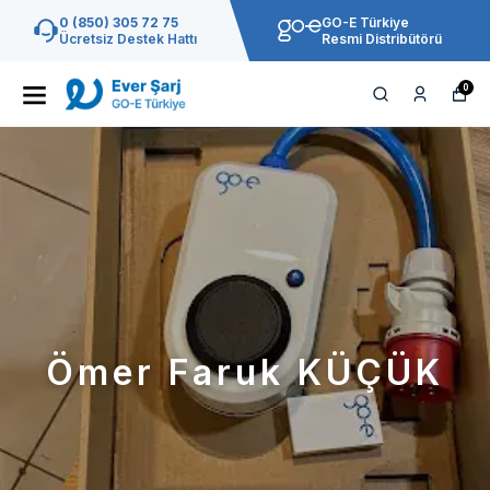
0 (850) 305 72 75
GO-E Türkiye
Ücretsiz Destek Hattı
Resmi Distribütörü
0
Ömer Faruk KÜÇÜK