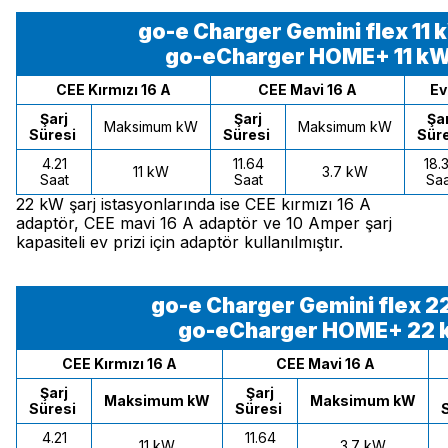
go-e Charger Gemini flex 11
go-eCharger HOME+ 11 k
CEE Kırmızı 16 A
CEE Mavi 16 A
Ev
Şarj
Şarj
Şar
Maksimum kW
Maksimum kW
Süresi
Süresi
Sür
4.21
11.64
18.
11 kW
3.7 kW
Saat
Saat
Saa
22 kW şarj istasyonlarında ise CEE kırmızı 16 A
adaptör, CEE mavi 16 A adaptör ve 10 Amper şarj
kapasiteli ev prizi için adaptör kullanılmıştır.
go-e Charger Gemini flex 
go-eCharger HOME+ 22
CEE Kırmızı 16 A
CEE Mavi 16 A
Şarj
Şarj
Maksimum kW
Maksimum kW
Süresi
Süresi
4.21
11.64
11 kW
3.7 kW