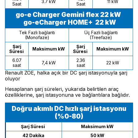
3.7 kW
11 kW
Saat
Saat
go-e Charger Gemini flex 22 kW
go-eCharger HOME+ 22 kW
Tek Fazlı bağlantı
Üç Fazlı bağlantı
(Monofaze)
(Treefaze)
Şarj
Şarj
Maksimum kW
Maksimum kW
Süresi
Süresi
6.07
2.36
7,4 kW
22 kW
saat
saat
Renault ZOE, halka açık bir DC şarj istasyonuyla şarj
oluyor
Hesaplanan şarj süreleri, yukarıda belirtilen araç
özelliklerine, şarj istasyonuna ve bağlantılara bağlıdır.
Doğru akımlı DC hızlı şarj istasyonu
(%0-80)
Şarj Süresi
Maksimum kW
42 Dakika
50 kW