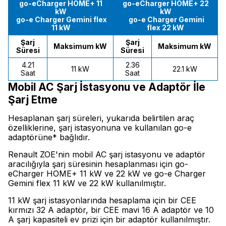
go-eCharger HOME+ 11
go-eCharger HOME+ 22
kW
kW
go-e Charger Gemini flex
go-e Charger Gemini
11 kW
flex 22 kW
Şarj
Şarj
Maksimum kW
Maksimum kW
Süresi
Süresi
4.21
2.36
11 kW
22.1 kW
Saat
Saat
Mobil AC Şarj İstasyonu ve Adaptör İle
Şarj Etme
Hesaplanan şarj süreleri, yukarıda belirtilen araç
özelliklerine, şarj istasyonuna ve kullanılan go-e
adaptörüne* bağlıdır.
Renault ZOE'nin mobil AC şarj istasyonu ve adaptör
aracılığıyla şarj süresinin hesaplanması için go-
eCharger HOME+ 11 kW ve 22 kW ve go-e Charger
Gemini flex 11 kW ve 22 kW kullanılmıştır.
11 kW şarj istasyonlarında hesaplama için bir CEE
kırmızı 32 A adaptör, bir CEE mavi 16 A adaptör ve 10
A şarj kapasiteli ev prizi için bir adaptör kullanılmıştır.