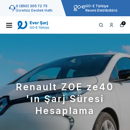
0 (850) 305 72 75
GO-E Türkiye
Ücretsiz Destek Hattı
Resmi Distribütörü
0
Renault ZOE ze40
'ın Şarj Süresi
Hesaplama