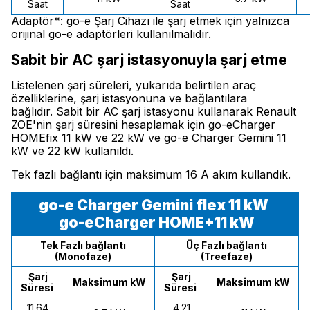
Saat
Saat
Adaptör*: go-e Şarj Cihazı ile şarj etmek için yalnızca
orijinal go-e adaptörleri kullanılmalıdır.
Sabit bir AC şarj istasyonuyla şarj etme
Listelenen şarj süreleri, yukarıda belirtilen araç
özelliklerine, şarj istasyonuna ve bağlantılara
bağlıdır. Sabit bir AC şarj istasyonu kullanarak Renault
ZOE'nin şarj süresini hesaplamak için go-eCharger
HOMEfix 11 kW ve 22 kW ve go-e Charger Gemini 11
kW ve 22 kW kullanıldı.
Tek fazlı bağlantı için maksimum 16 A akım kullandık.
go-e Charger Gemini flex 11 kW
go-eCharger HOME+11 kW
Tek Fazlı bağlantı
Üç Fazlı bağlantı
(Monofaze)
(Treefaze)
Şarj
Şarj
Maksimum kW
Maksimum kW
Süresi
Süresi
11.64
4.21