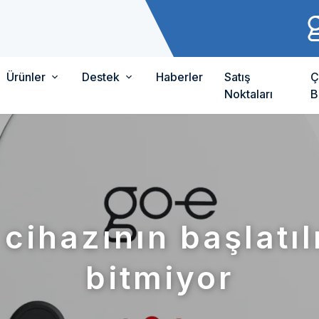
Ürünler
Destek
Haberler
Satış
Ç
Noktaları
B
 cihazının başlatı
bitmiyor