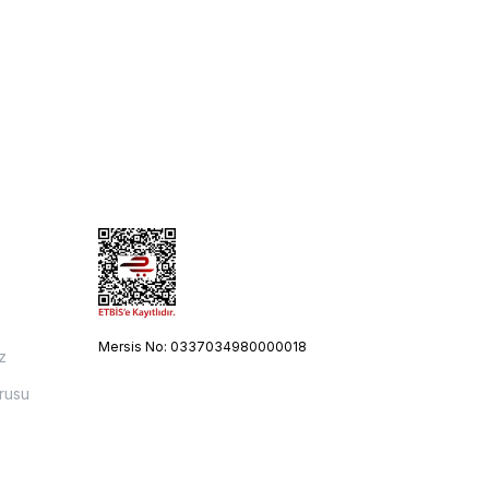
Mersis No: 0337034980000018
z
rusu