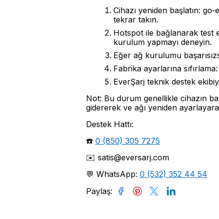
Cihazı yeniden başlatın: go
tekrar takın.
Hotspot ile bağlanarak test
kurulum yapmayı deneyin.
Eğer ağ kurulumu başarısızs
Fabrika ayarlarına sıfırlama: 
EverŞarj teknik destek ekibiyl
Not: Bu durum genellikle cihazın ba
gidererek ve ağı yeniden ayarlayara
Destek Hattı:
☎️
0 (850) 305 7275
✉️
satis@eversarj.com
💬 WhatsApp:
0 (532) 352 44 54
Paylaş
: