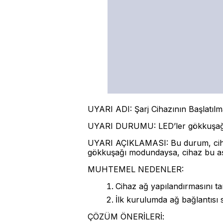
UYARI ADI: Şarj Cihazının Başlatılm
UYARI DURUMU: LED’ler gökkuşağı r
UYARI AÇIKLAMASI: Bu durum, cihazı
gökkuşağı modundaysa, cihaz bu aş
MUHTEMEL NEDENLER:
Cihaz ağ yapılandırmasını t
İlk kurulumda ağ bağlantısı 
ÇÖZÜM ÖNERİLERİ: