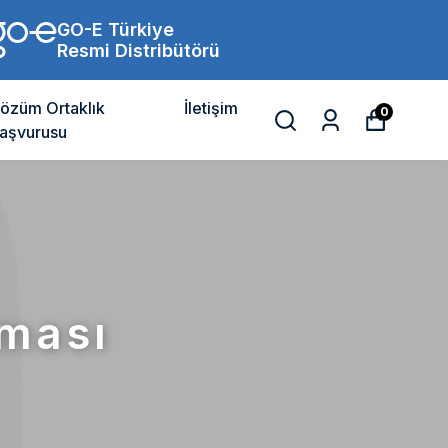
GO-E Türkiye
Resmi Distribütörü
özüm Ortaklık
İletişim
0
aşvurusu
lması