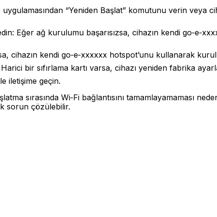
‑e uygulamasından “Yeniden Başlat” komutunu verin veya ci
 edin: Eğer ağ kurulumu başarısızsa, cihazın kendi go‑e‑xx
a, cihazın kendi go‑e‑xxxxxx hotspot’unu kullanarak kuru
Harici bir sıfırlama kartı varsa, cihazı yeniden fabrika ayarl
e iletişime geçin.
şlatma sırasında Wi‑Fi bağlantısını tamamlayamaması nedeni
k sorun çözülebilir.