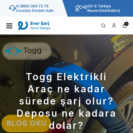
0 (850) 305 72 75
GO-E Türkiye
Ücretsiz Destek Hattı
Resmi Distribütörü
0
Togg Elektrikli
Araç ne kadar
sürede şarj olur?
Deposu ne kadara
dolar?