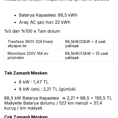
Batarya Kapasitesi: 88,5 kWh
Araç AC şarj hızı: 22 kWh
%0 dan %100 e Tam dolum
Treefaze 380V 32A Enerji
88,5kW/22kW = 4 saat
altyapısı ile
yaklaşık
Monofaze 220V 16A ev
88,5kW/3.5kW = 25 saat
prizinden
yaklaşık
Tek Zamanlı Mesken
8 kW : 1,47 TL
8 kW üstü : 2,21 TL (günlük)
88,5 kW Batarya Kapasitesi => 2,21 * 88,5 = 195,5 TL
Maliyetle Batarya dolumu / 523 km menzil = 37,4
kuruş / km maliyeti
Çok Zamanlı Mesken