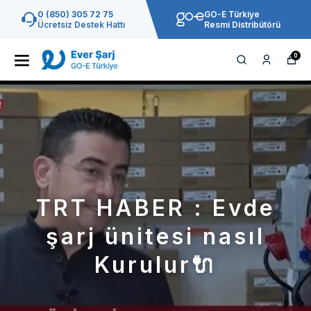
0 (850) 305 72 75
GO-E Türkiye
Ücretsiz Destek Hattı
Resmi Distribütörü
0
TRT HABER : Evde
şarj ünitesi nasıl
Kurulur🔌