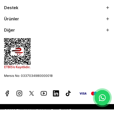
Destek
Ürünler
Diğer
Mersis No: 0337034980000018
©2023 Tüm Hakları Saklıdır - Ever Şarj A.Ş.