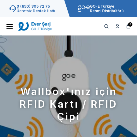
0 (850) 305 72 75
GO-E Türkiye
Ücretsiz Destek Hattı
Resmi Distribütörü
0
Wallbox'ınız için
RFID Kartı / RFID
Çipi