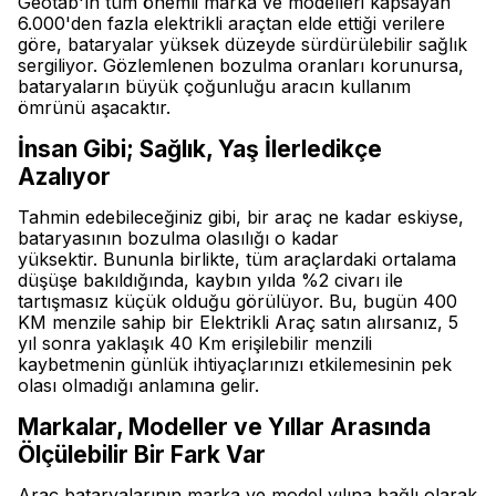
Geotab'ın tüm önemli marka ve modelleri kapsayan
6.000'den fazla elektrikli araçtan elde ettiği verilere
göre, bataryalar yüksek düzeyde sürdürülebilir sağlık
sergiliyor. Gözlemlenen bozulma oranları korunursa,
bataryaların büyük çoğunluğu aracın kullanım
ömrünü aşacaktır.
İnsan Gibi; Sağlık, Yaş İlerledikçe
Azalıyor
Tahmin edebileceğiniz gibi, bir araç ne kadar eskiyse,
bataryasının bozulma olasılığı o kadar
yüksektir. Bununla birlikte, tüm araçlardaki ortalama
düşüşe bakıldığında, kaybın yılda %2 civarı ile
tartışmasız küçük olduğu görülüyor. Bu, bugün 400
KM menzile sahip bir Elektrikli Araç satın alırsanız, 5
yıl sonra yaklaşık 40 Km erişilebilir menzili
kaybetmenin günlük ihtiyaçlarınızı etkilemesinin pek
olası olmadığı anlamına gelir.
Markalar, Modeller ve Yıllar Arasında
Ölçülebilir Bir Fark Var
Araç bataryalarının marka ve model yılına bağlı olarak