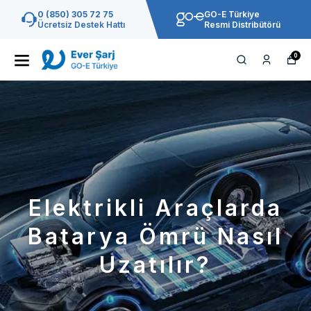
0 (850) 305 72 75
GO-E Türkiye
Ücretsiz Destek Hattı
Resmi Distribütörü
0
Elektrikli Araçlarda
Batarya Ömrü Nasıl
Uzatılır?