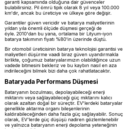
garanti kapsamında olduğuna dair güvenceler
bulabilirsiniz. Pil ömrü tipik olarak 8 yıl veya 100.000
km'dir, ancak bu üreticiye ve ülkeye göre değişir.
Garantiler güven vericidir ve batarya maliyetlerinin
yıldan yıla önemli ölçüde düşmesi gerçeği de
öyle. 2010'dan bu yana, ortalama bir Lityum-iyon
batarya takımının fiyatı %80'in üzerinde düştü.
Bir otomobil üreticisinin batarya teknolojisi garantisi ve
maliyetleri düşürme vaadi biraz güven uyandırmakla
birlikte, çoğumuz bataryalarımızın olabildiğince uzun
vadede bitmesini bekleriz ve bu kaybın nasıl en aza
indirileceğini bilmek bizi daha çok rahatlatacaktır.
Bataryada Performans Düşmesi
Bataryanın bozulması, depolayabileceği enerji
miktarını veya sağlayabileceği güç miktarını kalıcı
olarak azaltan doğal bir süreçtir. EV'lerdeki bataryalar
genellikle aktarma organı bileşenlerinin
kaldırabileceğinden daha fazla güç sağlayabilir. Sonuç
olarak, EV'lerde güç düşüşü nadiren gözlemlenebilir
ve yalnızca bataryanın enerji depolama yeteneğinin