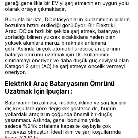
gereği,genellikle bir EV'yi şarj etmenin en uygun yolu
olarak ortaya çıkmaktadır.
Bununla birlikte, DC istasyonların kullanımının pillerin
bozulma hızını etkilediği görülüyor. Bir Elektrikli
Aracı DC'de hızlı bir şekilde şarj etmek, bataryayı
zorladığı bilinen yüksek sıcaklıklara neden olan
yüksek akımlara maruz bırakmak anlamına
gelir. Aslında birçok otomobil üreticisi, araçlarının
batarya ömrünü uzatmak için DC kullanımını
sınırlamayı öneriyor ve daha düşük güç seviyesi olan
Katagori 2 şarjı (AC) ile şarj etmeye öncelik vermeyi
öneriyor.
Elektrikli Araç Bataryasının Ömrünü
Uzatmak İçin İpuçları :
Bataryanın bozulması, modele, iklime ve şarj tipi gibi
dış koşullara göre değişiklik gösterse de, bugün
yollardaki araçların çoğunda önemli bir düşüş
yaşanmadı. Aslında, genel bozulma yılda
sadece %2'lik ortalama kapasite kaybıyla çok
mütevazı olmuştur. İdeal iklim ve şarj koşullarında
kayıp %1,6'dır.