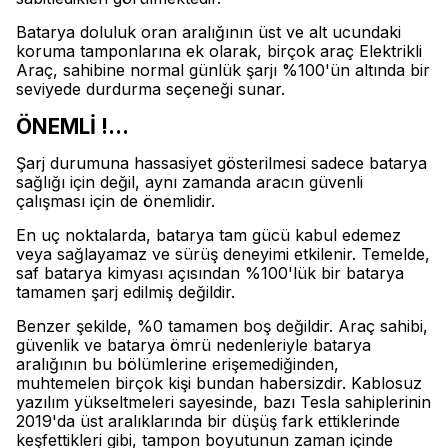
Batarya doluluk oran aralığının üst ve alt ucundaki
koruma tamponlarına ek olarak, birçok araç Elektrikli
Araç, sahibine normal günlük şarjı %100'ün altında bir
seviyede durdurma seçeneği sunar.
ÖNEMLİ !...
Şarj durumuna hassasiyet gösterilmesi sadece batarya
sağlığı için değil, aynı zamanda aracın güvenli
çalışması için de önemlidir.
En uç noktalarda, batarya tam gücü kabul edemez
veya sağlayamaz ve sürüş deneyimi etkilenir. Temelde,
saf batarya kimyası açısından %100'lük bir batarya
tamamen şarj edilmiş değildir.
Benzer şekilde, %0 tamamen boş değildir. Araç sahibi,
güvenlik ve batarya ömrü nedenleriyle batarya
aralığının bu bölümlerine erişemediğinden,
muhtemelen birçok kişi bundan habersizdir. Kablosuz
yazılım yükseltmeleri sayesinde, bazı Tesla sahiplerinin
2019'da üst aralıklarında bir düşüş fark ettiklerinde
keşfettikleri gibi, tampon boyutunun zaman içinde