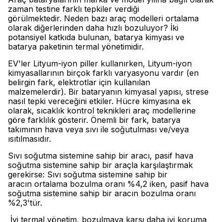
zaman testine farklı tepkiler verdiği
görülmektedir. Neden bazı araç modelleri ortalama
olarak diğerlerinden daha hızlı bozuluyor? İki
potansiyel katkıda bulunan, batarya kimyası ve
batarya paketinin termal yönetimidir.
EV'ler Lityum-iyon piller kullanırken, Lityum-iyon
kimyasallarının birçok farklı varyasyonu vardır (en
belirgin fark, elektrotlar için kullanılan
malzemelerdir). Bir bataryanın kimyasal yapısı, strese
nasıl tepki vereceğini etkiler. Hücre kimyasına ek
olarak, sıcaklık kontrol teknikleri araç modellerine
göre farklılık gösterir. Önemli bir fark, batarya
takımının hava veya sıvı ile soğutulması ve/veya
ısıtılmasıdır.
Sıvı soğutma sistemine sahip bir aracı, pasif hava
soğutma sistemine sahip bir araçla karşılaştırmak
gerekirse: Sıvı soğutma sistemine sahip bir
aracın ortalama bozulma oranı %4,2 iken, pasif hava
soğutma sistemine sahip bir aracın bozulma oranı
%2,3'tür.
İyi termal yönetim, bozulmaya karşı daha iyi koruma