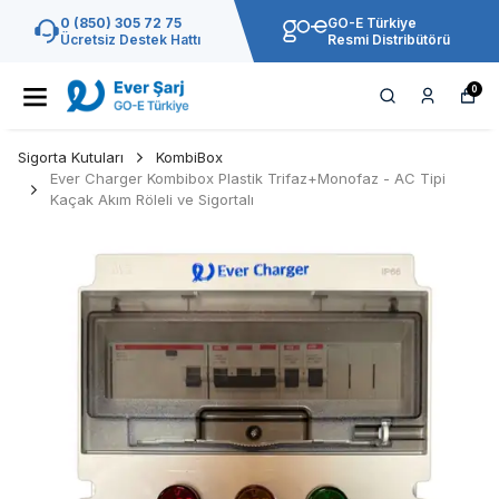
0 (850) 305 72 75
GO-E Türkiye
Ücretsiz Destek Hattı
Resmi Distribütörü
0
Sigorta Kutuları
KombiBox
Ever Charger Kombibox Plastik Trifaz+Monofaz - AC Tipi
Kaçak Akım Röleli ve Sigortalı