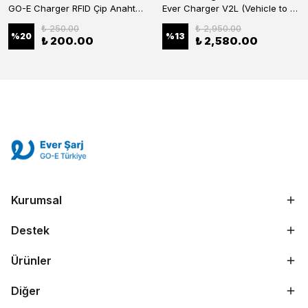
GO-E Charger RFID Çip Anahtarlık – GO-E Şarj Cihazı İçin (Tekli)
Ever Charger V2L (Vehicle to Load) Adaptörü -BYD Elektrikli Araçlardan Enerji Alma (Araçtan Cihaza Güç Transferi)
₺ 250.00
₺ 2,950.00
%
20
%
13
₺ 200.00
₺ 2,580.00
Kurumsal
Destek
Ürünler
Ever Şarj Uzman Ekibi
Diğer
Şu an aktif