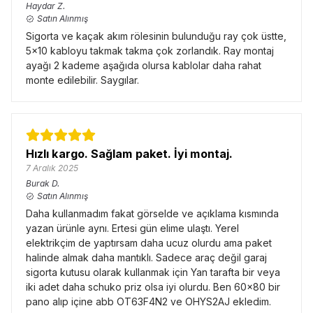
Haydar
Z.
Satın Alınmış
Sigorta ve kaçak akım rölesinin bulunduğu ray çok üstte,
5x10 kabloyu takmak takma çok zorlandık. Ray montaj
ayağı 2 kademe aşağıda olursa kablolar daha rahat
monte edilebilir. Saygılar.
Hızlı kargo. Sağlam paket. İyi montaj.
7 Aralık 2025
Burak
D.
Satın Alınmış
Daha kullanmadım fakat görselde ve açıklama kısmında
yazan ürünle aynı. Ertesi gün elime ulaştı. Yerel
elektrikçim de yaptırsam daha ucuz olurdu ama paket
halinde almak daha mantıklı. Sadece araç değil garaj
sigorta kutusu olarak kullanmak için Yan tarafta bir veya
iki adet daha schuko priz olsa iyi olurdu. Ben 60x80 bir
pano alıp içine abb OT63F4N2 ve OHYS2AJ ekledim.