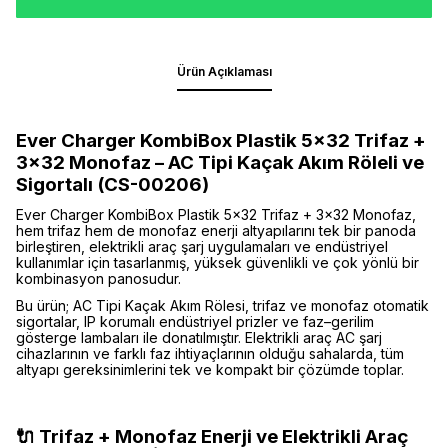
Ürün Açıklaması
Ever Charger KombiBox Plastik 5×32 Trifaz +
3×32 Monofaz – AC Tipi Kaçak Akım Röleli ve
Sigortalı (CS-00206)
Ever Charger KombiBox Plastik 5×32 Trifaz + 3×32 Monofaz,
hem trifaz hem de monofaz enerji altyapılarını tek bir panoda
birleştiren, elektrikli araç şarj uygulamaları ve endüstriyel
kullanımlar için tasarlanmış, yüksek güvenlikli ve çok yönlü bir
kombinasyon panosudur.
Bu ürün; AC Tipi Kaçak Akım Rölesi, trifaz ve monofaz otomatik
sigortalar, IP korumalı endüstriyel prizler ve faz–gerilim
gösterge lambaları ile donatılmıştır. Elektrikli araç AC şarj
cihazlarının ve farklı faz ihtiyaçlarının olduğu sahalarda, tüm
altyapı gereksinimlerini tek ve kompakt bir çözümde toplar.
🔌 Trifaz + Monofaz Enerji ve Elektrikli Araç