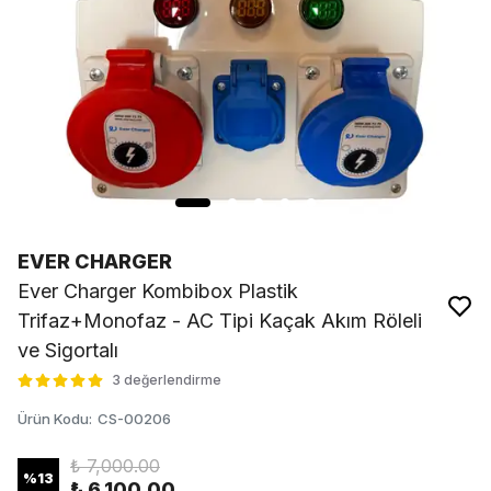
EVER CHARGER
Ever Charger Kombibox Plastik
Trifaz+Monofaz - AC Tipi Kaçak Akım Röleli
ve Sigortalı
3 değerlendirme
Ürün Kodu
:
CS-00206
₺ 7,000.00
%
13
₺ 6,100.00