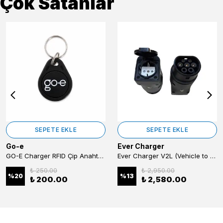
Çok Satanlar
SEPETE EKLE
SEPETE EKLE
Go-e
Ever Charger
GO-E Charger RFID Çip Anahtarlık – GO-E Şarj Cihazı İçin (Tekli)
Ever Charger V2L (Vehicle to Load) Adaptörü -BYD Elektrikli Araçlardan Enerji Alma (Araçtan Cihaza Güç Transferi)
₺ 250.00
₺ 2,950.00
%
20
%
13
₺ 200.00
₺ 2,580.00