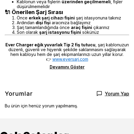
Kablonun veya fişlerin
üzerinden geçilmemeli
, fişler
düşürülmemelidir
🔌 Önerilen Şarj Sırası
Önce
erkek şarj cihazı fişini
şarj istasyonuna takınız
Ardından
dişi fişi
aracınıza bağlayınız
Şarj tamamlandığında önce
araç fişini
çıkarınız
Son olarak
şarj istasyonu fişini
sökünüz
Ever Charger eğik yuvarlak Tip 2 fiş tutucu
, şarj kablonuzun
düzenli, güvenli ve hijyenik şekilde saklanmasını sağlayarak
hem kabloyu hem de şarj ekipmanlarınızı uzun yıllar korur.
👉
www.eversarj.com
Devamını Göster
Yorumlar
Yorum Yap
Bu ürün için henüz yorum yapılmamış.