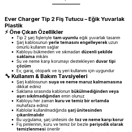
Ever Charger Tip 2 Fiş Tutucu – Eğik Yuvarlak
Plastik
⚡ Öne Çıkan Özellikler
Tip 2 şarj fişleriyle
tam uyumlu
eğik yuvarlak tasarım
Şarj kablosunun
yerle temasını engelleyerek
uzun
ömürlü kullanım sağlar
Kabloyu bükmeden ve sıkmadan
düzenli şekilde
saklama
imkânı
Su ve neme karşı korumayı destekleyen
duvar tipi
çözüm
Ev, garaj, otopark ve iş yeri kullanımı için uygundur
🔧 Kullanım & Bakım Tavsiyeleri
Şarj kablosunun
suya ve neme maruz kalmamasına
dikkat ediniz
Saklama sırasında kablonun
bükülmediğinden veya
aşırı sıkılmadığından
emin olunuz
Kabloyu her zaman
kuru ve temiz bir ortamda
muhafaza ediniz
Kablolar kullanılmadığında
şarj ünitesinden
çıkarılmalıdır
Bu uygulama, şarj ünitesini de
toz ve neme karşı korur
Fiş pimlerinin, kuru ve temiz bir bezle
periyodik olarak
temizlenmesi
önerilir