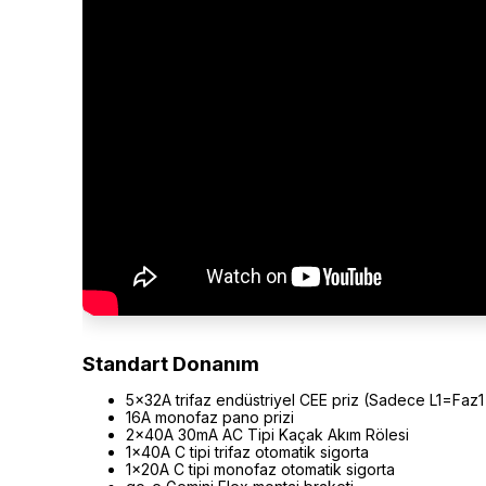
Standart Donanım
5×32A trifaz endüstriyel CEE priz (Sadece L1=Faz1 g
16A monofaz pano prizi
2×40A 30mA AC Tipi Kaçak Akım Rölesi
1×40A C tipi trifaz otomatik sigorta
1×20A C tipi monofaz otomatik sigorta