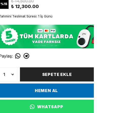
₺ 14,500.00
%
15
₺ 12,300.00
Tahmini Teslimat Süresi: 1 İş Günü
Paylaş
:
SEPETE EKLE
HEMEN AL
WHATSAPP