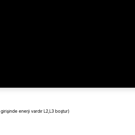
irişinde enerji vardır L2,L3 boştur)