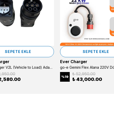
SEPETE EKLE
SEPETE EKLE
arger
Ever Charger
Ever Charger V2L (Vehicle to Load) Adaptörü -BYD Elektrikli Araçlardan Enerji Alma (Araçtan Cihaza Güç Transferi)
2,950.00
₺ 52,950.00
%
19
2,580.00
₺ 43,000.00