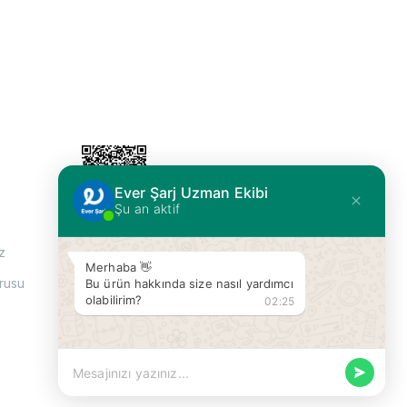
Ever Şarj Uzman Ekibi
Şu an aktif
Mersis No: 0337034980000018
z
Merhaba 👋
rusu
Bu ürün hakkında size nasıl yardımcı
olabilirim?
02:25
Mesajınızı yazınız...