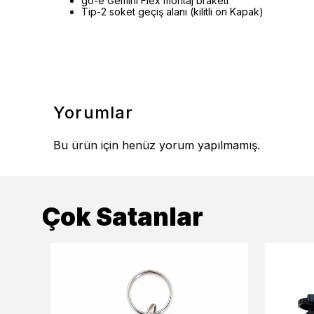
go-e Gemini Flex montaj braketi
Tip-2 soket geçiş alanı (kilitli ön Kapak)
Yorumlar
Bu ürün için henüz yorum yapılmamış.
Çok Satanlar
ükendi