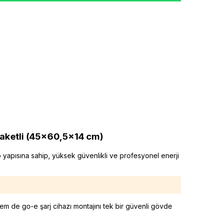
raketli (45×60,5×14 cm)
ap yapısına sahip, yüksek güvenlikli ve profesyonel enerji
hem de go-e şarj cihazı montajını tek bir güvenli gövde