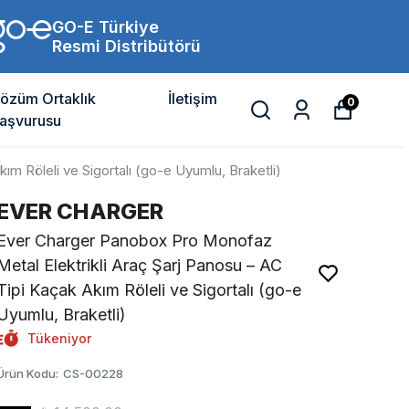
GO-E Türkiye
Resmi Distribütörü
özüm Ortaklık
İletişim
0
aşvurusu
m Röleli ve Sigortalı (go-e Uyumlu, Braketli)
EVER CHARGER
Ever Charger Panobox Pro Monofaz
Metal Elektrikli Araç Şarj Panosu – AC
Tipi Kaçak Akım Röleli ve Sigortalı (go-e
Uyumlu, Braketli)
Tükeniyor
Ürün Kodu
:
CS-00228