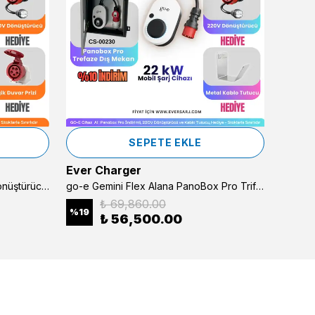
SEPETE EKLE
Ever Charger
Ever 
go-e Gemini Flex Alana 220V Dönüştürücü Ve Eğik Duvar Prizi Hediye
go-e Gemini Flex Alana PanoBox Pro Trifaze (Dış Mekan) %10 İndirimli
₺ 69,860.00
%
19
%
20
₺ 56,500.00