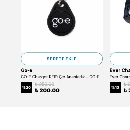
SEPETE EKLE
Go-e
Ever Ch
GO-E Charger Gemini Şarj İstasyonu için 3 lü dönüştürücü Set
GO-E Charger RFID Çip Anahtarlık – GO-E Şarj Cihazı İçin (Tekli)
₺ 250.00
₺ 
%
20
%
13
₺ 200.00
₺ 