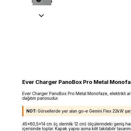
Ever Charger PanoBox Pro Metal Monofaz –
Ever Charger PanoBox Pro Metal Monofaze, elektrikli araç ş
dağıtım panosudur.
NOT:
Görsellerde yer alan go-e Gemini Flex 22kW şarj ci
45×60,5×14 cm (iç derinlik 12 cm) ölçülerindeki geniş hac
içerisinde toplar. Kapak yapısı asma kilit takılabilir tasa